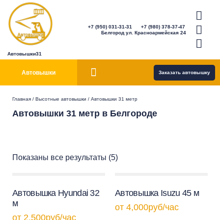
+7 (950) 031-31-31
+7 (980) 378-37-47
Белгород ул. Красноармейская 24
Автовышки31
Автовышки
Заказать автовышку
Главная
/
Высотные автовышки
/ Автовышки 31 метр
Автовышки 31 метр в Белгороде
Показаны все результаты (5)
Автовышка Hyundai 32
Автовышка Isuzu 45 м
м
от
4,000
руб
/час
от
2,500
руб
/час