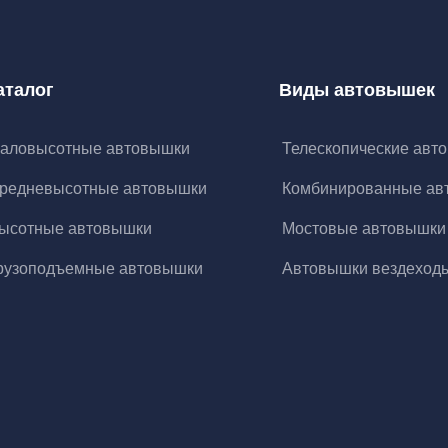
аталог
Виды автовышек
аловысотные автовышки
Телескопические авт
редневысотные автовышки
Комбинированные ав
ысотные автовышки
Мостовые автовышки
рузоподъемные автовышки
Автовышки вездеход