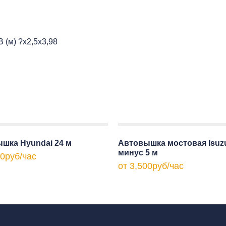
(м) ?х2,5х3,98
шка Hyundai 24 м
Автовышка мостовая Isuz
минус 5 м
00
руб
/час
от
3,500
руб
/час