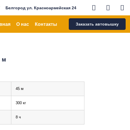
7
Белгород ул. Красноармейская 24
вная
О нас
Контакты
Заказать автовышку
 м
45 м
300 кг
8 ч