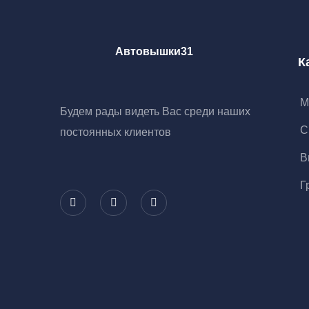
Автовышки31
К
М
Будем рады видеть Вас среди наших
С
постоянных клиентов
В
Г